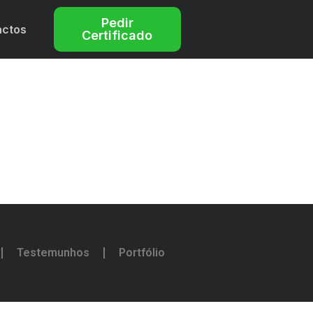
Pedir
actos
Certificado
Testemunhos
Portfólio