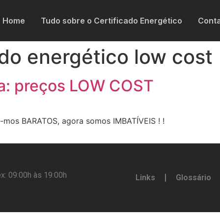
Home
Tudo sobre o Certificado Energético
Cont
ado energético low cost
ca: preços LOW COST
-mos BARATOS, agora somos IMBATÍVEIS ! !
x: 09:00h às 19:00h
Links
Glossário