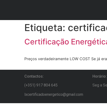
Etiqueta:
certific
Certificação Energéti
Preços verdadeiramente LOW COST Se já era
Contactos:
Horário:
(+351) 917 804 645
Seg a Se
lxcertificadoenergetico@gmail.com