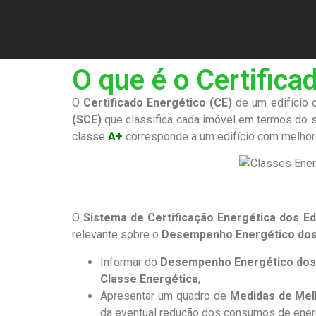
O que é o Certifica
O
Certificado Energético
(CE)
de um edifício 
(SCE)
que classifica cada imóvel em termos do
classe
A+
corresponde a um edifício com melho
.
O
Sistema de Certificação Energética dos Edi
relevante sobre o
Desempenho Energético
dos
Informar do
Desempenho Energético dos 
Classe Energética
;
Apresentar um quadro de
Medidas de Mel
da eventual redução dos consumos de energi