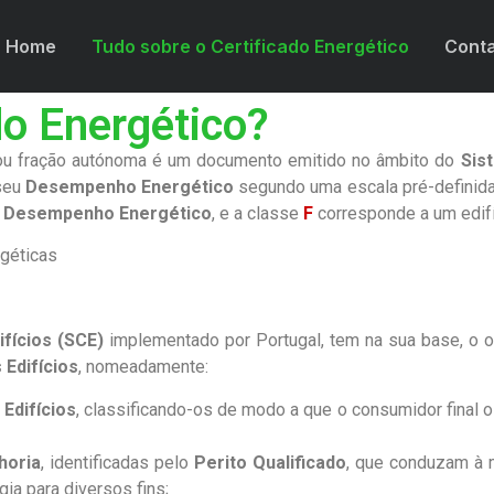
Home
Tudo sobre o Certificado Energético
Cont
do Energético?
ou fração autónoma é um documento emitido no âmbito do
Sis
 seu
Desempenho Energético
segundo uma escala pré-definida
r
Desempenho Energético
, e a classe
F
corresponde a um edifí
fícios (SCE)
implementado por Portugal, tem na sua base, o o
 Edifícios
, nomeadamente:
Edifícios
, classificando-os de modo a que o consumidor final
horia
, identificadas pelo
Perito Qualificado
, que conduzam à 
a para diversos fins;