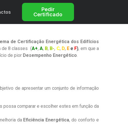
Pedir
actos
Certificado
tema de Certificação Energética dos Edifícios
 de 8 classes (
A+
,
A
,
B
,
B-
,
C
,
D
,
E
e
F
)
, em que a
cio de pior
Desempenho Energético
.
bjetivo de apresentar um conjunto de informação
 os possa comparar e escolher estes em função da
melhoria da
Eficiência Energética
, do conforto e