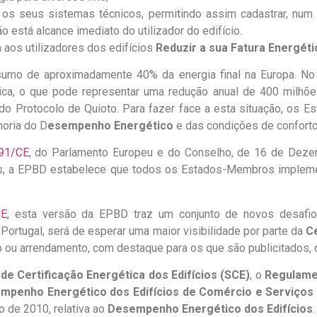
e os seus sistemas técnicos, permitindo assim cadastrar, num
está alcance imediato do utilizador do edifício.
aos utilizadores dos edifícios
Reduzir a sua Fatura Energéti
nsumo de aproximadamente 40% da energia final na Europa. N
tica, o que pode representar uma redução anual de 400 milhõ
do Protocolo de Quioto. Para fazer face a esta situação, os
horia do D
esempenho Energético
e das condições de conforto
/91/CE
, do Parlamento Europeu e do Conselho, de 16 de Dezem
tos, a EPBD estabelece que todos os Estados-Membros impl
CE
, esta versão da EPBD traz um conjunto de novos desafi
Portugal, será de esperar uma maior visibilidade por parte da
Ce
o ou arrendamento, com destaque para os que são publicitados,
de Certificação Energética dos Edifícios (SCE)
, o
Regulame
penho Energético dos Edifícios de Comércio e Serviços
 de 2010, relativa ao
Desempenho Energético dos Edifícios
.