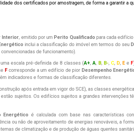
alidade dos certificados por amostragem, de forma a garantir a qu
 Interior
, emitido por um
Perito Qualificado
para cada edifício
Energético
inclui a classificação do imóvel em termos do seu
D
 convencionadas de funcionamento).
uma escala pré-definida de 8 classes (
A+
,
A
,
B
,
B-
,
C
,
D
,
E
e
F
sse
F
corresponde a um edifício de pior
Desempenho Energéti
êm indicadores e formas de classificação diferentes.
onstrução após entrada em vigor do SCE), as classes energétic
os estão sujeitos. Os edifícios sujeitos a grandes intervenções t
o Energético
é calculada com base nas características cons
stência ou não de aproveitamento de energias renováveis, a forma
istemas de climatização e de produção de águas quentes sanitár