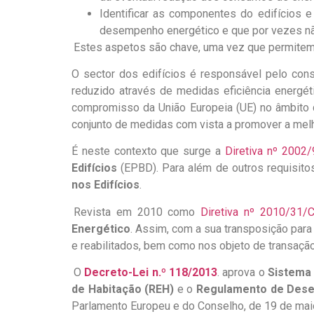
Identificar as componentes do edifícios 
desempenho energético e que por vezes não 
.
Estes aspetos são chave, uma vez que permitem 
O sector dos edifícios é responsável pelo co
reduzido através de medidas eficiência energé
compromisso da União Europeia (UE) no âmbito 
conjunto de medidas com vista a promover a mel
É neste contexto que surge a
Diretiva nº 2002
Edifícios
(EPBD). Para além de outros requisi
nos Edifícios
.
.
Revista em 2010 como
Diretiva nº 2010/31/
Energético
. Assim, com a sua transposição para 
e reabilitados, bem como nos objeto de transaçã
.
O
Decreto-Lei n.º 118/2013
. aprova o
Sistema 
de Habitação (REH)
e o
Regulamento de Desem
Parlamento Europeu e do Conselho, de 19 de maio