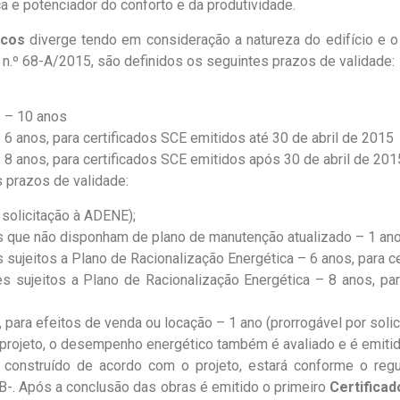
ica e potenciador do conforto e da produtividade.
icos
diverge tendo em consideração a natureza do edifício e 
 n.º 68-A/2015, são definidos os seguintes prazos de validade:
s – 10 anos
6 anos, para certificados SCE emitidos até 30 de abril de 2015
 8 anos, para certificados SCE emitidos após 30 de abril de 201
 prazos de validade:
 solicitação à ADENE);
s que não disponham de plano de manutenção atualizado – 1 ano
 sujeitos a Plano de Racionalização Energética – 6 anos, para c
es sujeitos a Plano de Racionalização Energética – 8 anos, pa
 para efeitos de venda ou locação – 1 ano (prorrogável por soli
m projeto, o desempenho energético também é avaliado e é emit
er construído de acordo com o projeto, estará conforme o re
 B-. Após a conclusão das obras é emitido o primeiro
Certificad