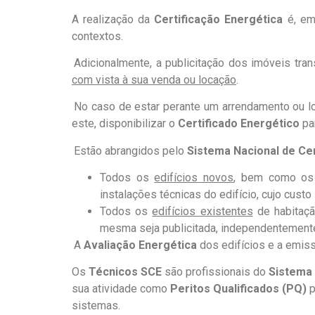
A realização da
Certificação Energética
é, em 
contextos.
.
Adicionalmente, a publicitação dos imóveis tran
com vista à sua venda ou locação
.
.
No caso de estar perante um arrendamento ou lo
este, disponibilizar o
Certificado Energético
par
.
Estão abrangidos pelo
Sistema Nacional de Cer
Todos os
edifícios novos
, bem como os e
instalações técnicas do edifício, cujo custo 
Todos os
edifícios existentes
de habitaçã
mesma seja publicitada, independentement
.
A
Avaliação Energética
dos edifícios e a emis
Os
Técnicos SCE
são profissionais do
Sistema 
sua atividade como
Peritos Qualificados
(PQ)
p
sistemas.