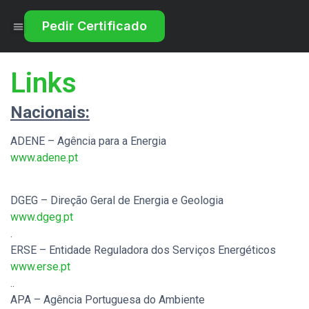
Pedir Certificado
Tudo sobre o Certificado Energético
Links
Nacionais:
ADENE – Agência para a Energia
www.adene.pt
.
DGEG – Direção Geral de Energia e Geologia
www.dgeg.pt
.
ERSE – Entidade Reguladora dos Serviços Energéticos
www.erse.pt
..
APA – Agência Portuguesa do Ambiente