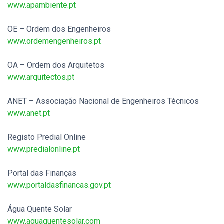
www.apambiente.pt
.
OE – Ordem dos Engenheiros
www.ordemengenheiros.pt
.
OA – Ordem dos Arquitetos
www.arquitectos.pt
.
ANET – Associação Nacional de Engenheiros Técnicos
www.anet.pt
.
Registo Predial Online
www.predialonline.pt
.
Portal das Finanças
www.portaldasfinancas.gov.pt
.
Água Quente Solar
www.aguaquentesolar.com