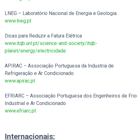
.
LNEG – Laboratório Nacional de Energia e Geologia
www.lneg.pt
.
.
Dicas para Reduzir a Fatura Elétrica
www.itqb.unl.pt/science-and-society/itqb-
planet/energy/electricidade
.
.
APIRAC – Associação Portuguesa da Industria de
Refrigeração e Ar Condicionado
www.apirac.pt
.
EFRIARC – Associação Portuguesa dos Engenheiros de Frio
Industrial e Ar Condicionado
www.efriarc.pt
.
.
Internacionais: