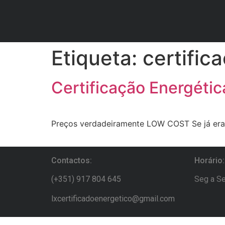
Etiqueta:
certific
Certificação Energéti
Preços verdadeiramente LOW COST Se já era
Contactos:
Horário:
(+351) 917 804 645
Seg a Se
lxcertificadoenergetico@gmail.com