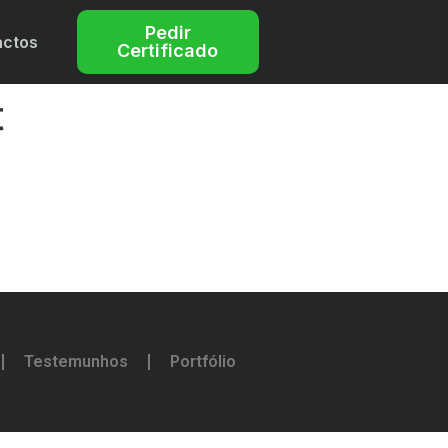
Pedir
actos
Certificado
t
Testemunhos
Portfólio