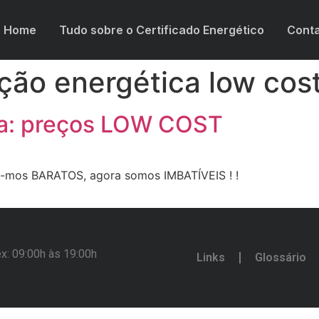
Home
Tudo sobre o Certificado Energético
Cont
ação energética low cos
ca: preços LOW COST
-mos BARATOS, agora somos IMBATÍVEIS ! !
x: 09:00h às 19:00h
Links
Glossário